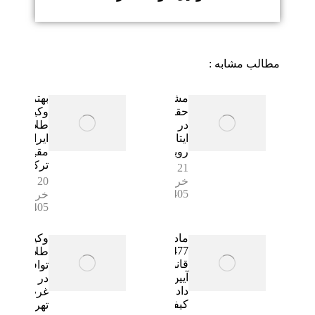
مطالب مشابه :
مشاوره
بهترین
حقوقی
وکیل
در بله،
طلاق
ایتا و
ایرانیان
روبیکا
مقیم
ترکیه
21
خرداد
20
1405
خرداد
1405
ماده
وکیل
477
طلاق
قانون
توافقی
آیین
در
دادرسی
غرب
کیفری
تهران